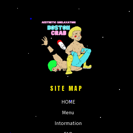
11月 5
11月 1
・
・
鹿児島帰省で根占
今回の鹿児島帰省
に。
国分より田舎すぎ
のメインは息子の
る根占で
運動会
人気の#とんぼラ
晴天すぎた
...
ーメン で
...
SITE MAP
HOME
Menu
Intormation