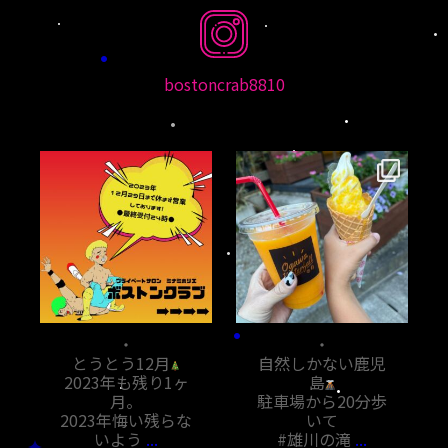
bostoncrab8810
bostoncrab8810
bostoncrab8810
12月 1
11月 7
・
・
とうとう12月
自然しかない鹿児
2023年も残り1ヶ
島
月。
駐車場から20分歩
2023年悔い残らな
いて
いよう
...
#雄川の滝
...