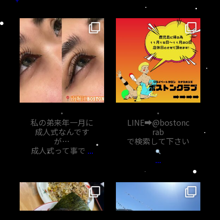
bostoncrab8810
bostoncrab8810
11月 7
11月 6
・
・
私の弟来年一月に
LINE➡︎@bostonc
成人式なんです
rab
が…
で検索して下さい
成人式って事で
...
...
bostoncrab8810
bostoncrab8810