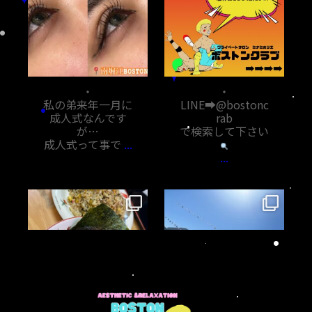
11月 7
11月 6
・
・
私の弟来年一月に
LINE➡︎@bostonc
成人式なんです
rab
が…
で検索して下さい
成人式って事で
...
...
bostoncrab8810
bostoncrab8810
11月 5
11月 1