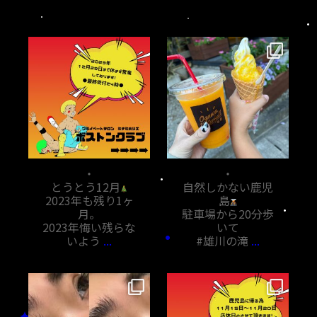
bostoncrab8810
bostoncrab8810
12月 1
11月 7
・
・
とうとう12月
自然しかない鹿児
2023年も残り1ヶ
島
月。
駐車場から20分歩
2023年悔い残らな
いて
いよう
...
#雄川の滝
...
bostoncrab8810
bostoncrab8810