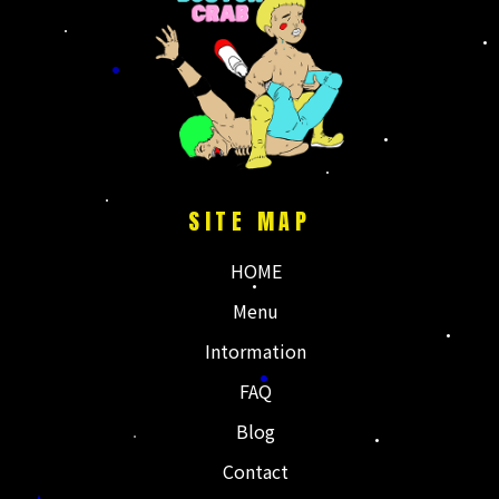
・
・
鹿児島帰省で根占
今回の鹿児島帰省
に。
国分より田舎すぎ
のメインは息子の
る根占で
運動会
人気の#とんぼラ
晴天すぎた
...
ーメン で
...
SITE MAP
HOME
Menu
Intormation
FAQ
Blog
Contact