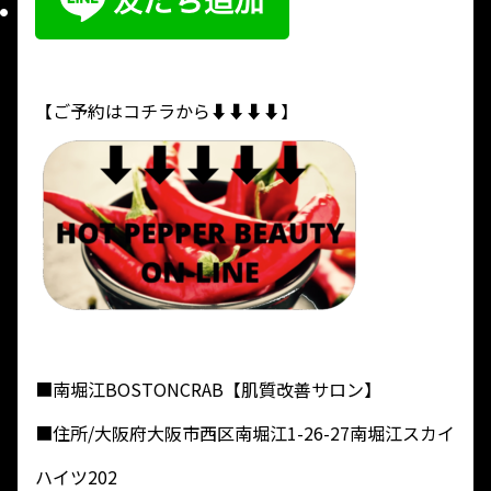
【ご予約はコチラから⬇︎⬇︎⬇︎⬇︎】
■南堀江BOSTONCRAB【肌質改善サロン】
■住所/大阪府大阪市西区南堀江1-26-27南堀江スカイ
ハイツ202