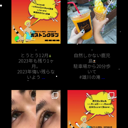
12月 1
11月 7
・
・
とうとう12月
自然しかない鹿児
2023年も残り1ヶ
島
月。
駐車場から20分歩
2023年悔い残らな
いて
いよう
...
#雄川の滝
...
bostoncrab8810
bostoncrab8810