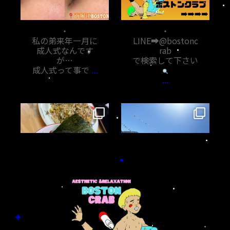
11月 7
11月 6
・
・
私の弟来年一月に
LINE➡︎@bostonc
成人式なんです
rab
が…
で検索して下さい
成人式って事で
...
...
bostoncrab8810
bostoncrab8810
11月 5
11月 1
・
・
鹿児島帰省で根占
今回の鹿児島帰省
に。