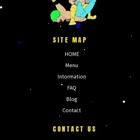
国分より田舎すぎ
のメインは息子の
る根占で
運動会
人気の#とんぼラ
晴天すぎた
...
ーメン で
...
SITE MAP
HOME
Menu
Intormation
FAQ
Blog
Contact
CONTACT US