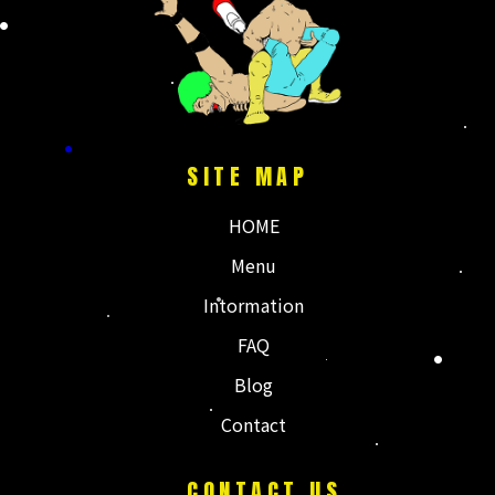
に。
国分より田舎すぎ
のメインは息子の
る根占で
運動会
人気の#とんぼラ
晴天すぎた
...
ーメン で
...
SITE MAP
HOME
Menu
Intormation
FAQ
Blog
Contact
CONTACT US