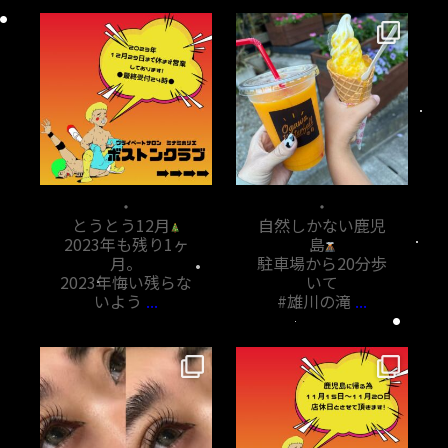
bostoncrab8810
bostoncrab8810
12月 1
11月 7
・
・
とうとう12月
自然しかない鹿児
2023年も残り1ヶ
島
月。
駐車場から20分歩
2023年悔い残らな
いて
いよう
...
#雄川の滝
...
bostoncrab8810
bostoncrab8810