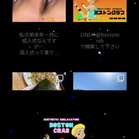
11月 7
11月 6
・
・
私の弟来年一月に
LINE➡︎@bostonc
成人式なんです
rab
が…
で検索して下さい
成人式って事で
...
...
bostoncrab8810
bostoncrab8810
11月 5
11月 1
・
・
鹿児島帰省で根占
今回の鹿児島帰省