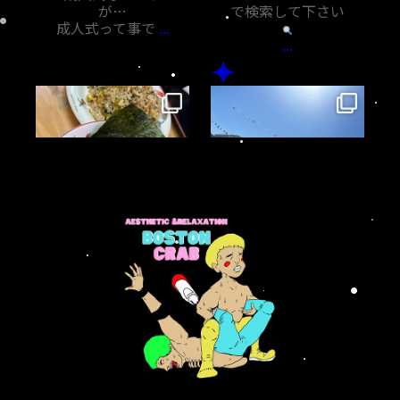
が…
で検索して下さい
成人式って事で
...
...
bostoncrab8810
bostoncrab8810
11月 5
11月 1
・
・
鹿児島帰省で根占
今回の鹿児島帰省
に。
国分より田舎すぎ
のメインは息子の
る根占で
運動会
人気の#とんぼラ
晴天すぎた
...
ーメン で
...