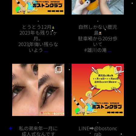
12月 1
11月 7
・
・
とうとう12月
自然しかない鹿児
2023年も残り1ヶ
島
月。
駐車場から20分歩
2023年悔い残らな
いて
いよう
...
#雄川の滝
...
bostoncrab8810
bostoncrab8810
11月 7
11月 6
・
・
私の弟来年一月に
LINE➡︎@bostonc
成人式なんです
rab